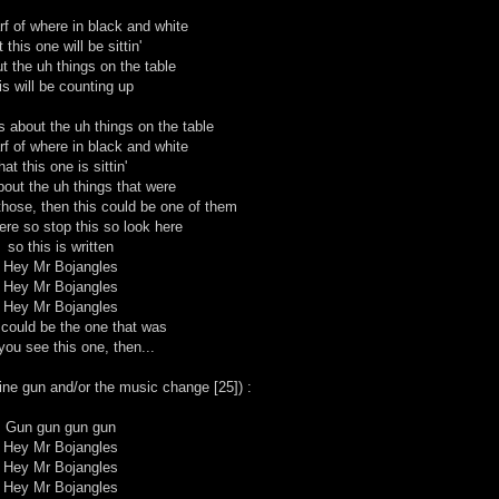
rf of where in black and white
t this one will be sittin'
ut the uh things on the table
is will be counting up
is about the uh things on the table
rf of where in black and white
hat this one is sittin'
about the uh things that were
those, then this could be one of them
ere so stop this so look here
so this is written
Hey Mr Bojangles
Hey Mr Bojangles
Hey Mr Bojangles
 could be the one that was
 you see this one, then...
ine gun and/or the music change [25]) :
Gun gun gun gun
Hey Mr Bojangles
Hey Mr Bojangles
Hey Mr Bojangles