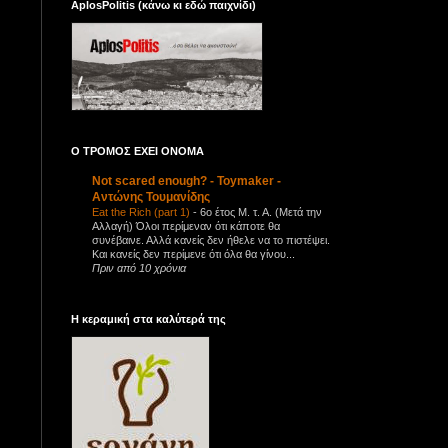
AplosPolitis (κάνω κι εδώ παιχνίδι)
Ο ΤΡΟΜΟΣ ΕΧΕΙ ΟΝΟΜΑ
Not scared enough? - Toymaker -
Αντώνης Τουμανίδης
Eat the Rich (part 1)
-
6ο έτος Μ. τ. Α. (Μετά την
Αλλαγή) Όλοι περίμεναν ότι κάποτε θα
συνέβαινε. Αλλά κανείς δεν ήθελε να το πιστέψει.
Και κανείς δεν περίμενε ότι όλα θα γίνου...
Πριν από 10 χρόνια
Η κεραμική στα καλύτερά της