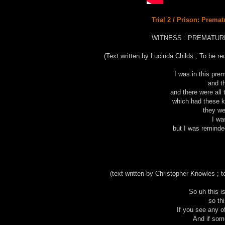
Trial 2 / Prison: Prema
WITNESS : PREMATUR
(Text written by Lucinda Childs ; To be re
I was in this pre
and t
and there were all
which had these k
they we
I wa
but I was reminded
(text written by Christopher Knowles ; t
So uh this i
so th
If you see any o
And if som