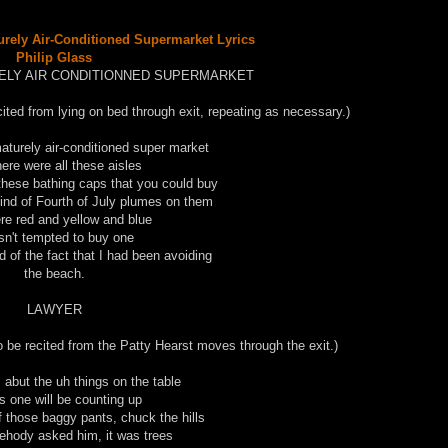
turely Air-Conditioned Supermarket Lyrics
Philip Glass
ELY AIR CONDITIONNED SUPERMARKET
cited from lying on bed through exit, repeating as necessary.)
maturely air-conditioned super market
here were all these aisles
 these bathing caps that you could buy
ind of Fourth of July plumes on them
re red and yellow and blue
sn't tempted to buy one
 of the fact that I had been avoiding
the beach.
LAWYER
o be recited from the Patty Hearst moves through the exit.)
s abut the uh things on the table
is one will be counting up
f those baggy pants, chuck the hills
ehody asked him, it was trees