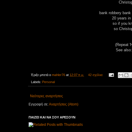
Christo
bank robbery bank 
20 years in 
so if you k
so Christo
(Repeat 'H
See also:
Έριξε μπετά ο
mahler76
at
12:07 π.μ.
42 σχόλια:
Labels:
Personal
Νεότερες αναρτήσεις
Εγγραφή σε:
Αναρτήσεις (Atom)
ΠΑΙΖΕΙ ΚΑΙ ΝΑ ΣΟΥ ΑΡΕΣΟΥΝ