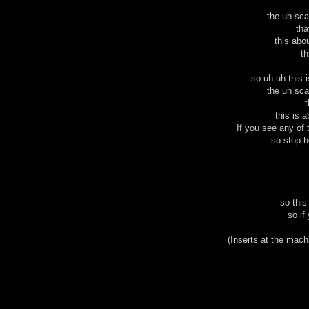
the uh sca
tha
this abo
th
so uh uh this 
the uh sca
t
this is 
If you see any of 
so stop h
so this
so if
(Inserts at the mach