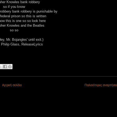
pher Knowles bank robbery
so if you know
robbery bank robbery is punishable by
federal prison so this is written
now this is one so so look here
pher Knowles and the Beatles
so so
ey, Mr. Bojangles' until exit.)
 Philip Glass, ReleaseLyrics
Αρχική σελίδα
Παλαιότερες αναρτήσε